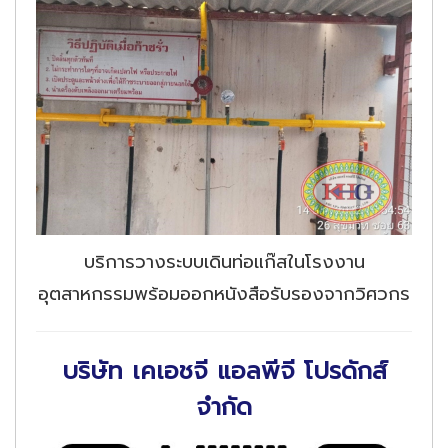
บริการวางระบบเดินท่อแก๊สในโรงงาน
อุตสาหกรรมพร้อมออกหนังสือรับรองจากวิศวกร
บริษัท เคเอชจี แอลพีจี โปรดักส์
จำกัด