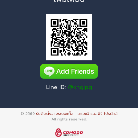
Line ID:
@khglpg
© 2569
รับติดตั้งวางระบบแก๊ส - เคเอชจี แอลพีจี โปรดักส์
All rights reserved.