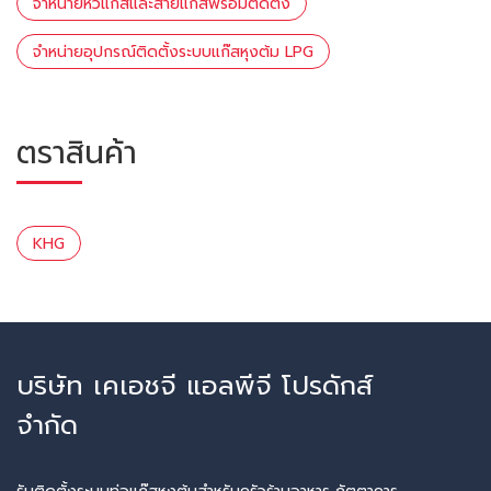
จำหน่ายหัวแก๊สและสายแก๊สพร้อมติดตั้ง
จำหน่ายอุปกรณ์ติดตั้งระบบแก๊สหุงต้ม LPG
ตราสินค้า
KHG
บริษัท เคเอชจี แอลพีจี โปรดักส์
จำกัด