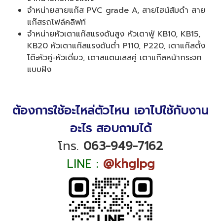
จำหน่ายสายแก๊ส PVC grade A, สายไฮน์ส้มดำ สาย
แก๊สรถโฟล์คลิฟท์
จำหน่ายหัวเตาแก๊สแรงดันสูง หัวเตาฟู่ KB10, KB15,
KB20 หัวเตาแก๊สแรงดันต่ำ P110, P220, เตาแก๊สตั้ง
โต๊ะหัวคู่-หัวเดี่ยว, เตาสแตนเลสคู่ เตาแก๊สหน้ากระจก
แบบฝัง
ต้องการใช้อะไหล่ตัวไหน เอาไปใช้กับงาน
อะไร สอบถามได้
โทร.
063-949-7162
LINE :
@khglpg