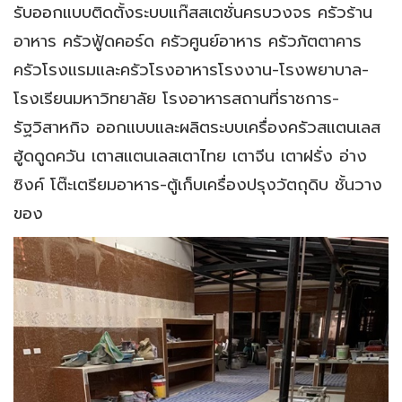
รับออกแบบติดตั้งระบบแก๊สสเตชั่นครบวงจร ครัวร้าน
อาหาร ครัวฟู้ดคอร์ด ครัวศูนย์อาหาร ครัวภัตตาคาร
ครัวโรงแรมและครัวโรงอาหารโรงงาน-โรงพยาบาล-
โรงเรียนมหาวิทยาลัย โรงอาหารสถานที่ราชการ-
รัฐวิสาหกิจ ออกแบบและผลิตระบบเครื่องครัวสแตนเลส
ฮู้ดดูดควัน เตาสแตนเลสเตาไทย เตาจีน เตาฝรั่ง อ่าง
ซิงค์ โต๊ะเตรียมอาหาร-ตู้เก็บเครื่องปรุงวัตถุดิบ ชั้นวาง
ของ