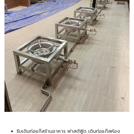
รับเดินท่อแก๊สร้านอาหาร ฟาสต์ฟู้ด เดินท่อแก๊สห้อง